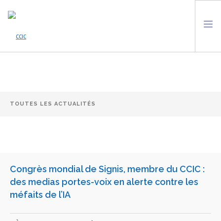
ACCUEIL
ACTUALITÉS
QUI SOMMES NOUS ?
LES ONG DE LA PLATEFORME
VEILLE À L’UNESCO
AGENDA
SOUTENIR LE CCIC
Congrès mondial de Signis, membre du CCIC :
CONTACT
des medias portes-voix en alerte contre les
méfaits de l’IA