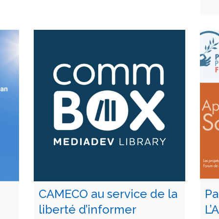
CAMECO au service de la
Pa
liberté d’informer
L’