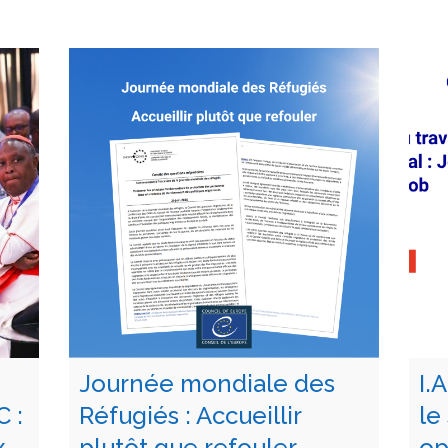
Journée mondiale des
I.
 :
Réfugiés : Accueillir
le
x
plutôt que refouler
op