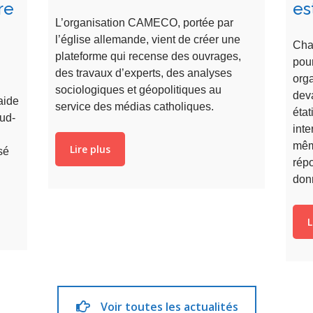
re
es
L’organisation CAMECO, portée par
l’église allemande, vient de créer une
Cha
plateforme qui recense des ouvrages,
pour
des travaux d’experts, des analyses
org
sociologiques et géopolitiques au
dev
aide
service des médias catholiques.
état
Sud-
inte
mêm
Lire plus
sé
répo
don
L
Voir toutes les actualités