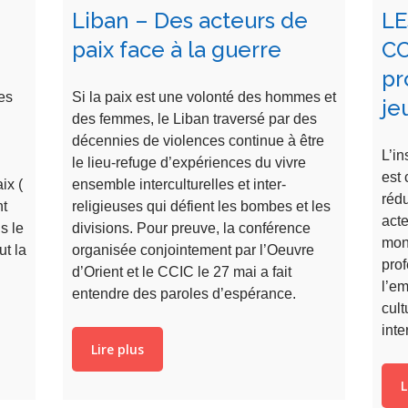
Liban – Des acteurs de
L
paix face à la guerre
CC
pr
es
Si la paix est une volonté des hommes et
je
des femmes, le Liban traversé par des
décennies de violences continue à être
L’in
le lieu-refuge d’expériences du vivre
est 
ix (
ensemble interculturelles et inter-
rédu
nt
religieuses qui défient les bombes et les
acte
s le
divisions. Pour preuve, la conférence
mont
ut la
organisée conjointement par l’Oeuvre
prof
d’Orient et le CCIC le 27 mai a fait
l’em
entendre des paroles d’espérance.
cult
inte
Lire plus
L