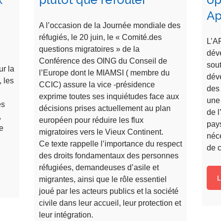
Ap
A l’occasion de la Journée mondiale des
réfugiés, le 20 juin, le « Comité.des
L’A
questions migratoires » de la
dév
Conférence des OING du Conseil de
sout
ur la
l’Europe dont le MIAMSI ( membre du
dév
, les
CCIC) assure la vice -présidence
des
exprime toutes ses inquiétudes face aux
une 
es
décisions prises actuellement au plan
de l
,
européen pour réduire les flux
pay
de
migratoires vers le Vieux Continent.
néce
Ce texte rappelle l’importance du respect
de c
des droits fondamentaux des personnes
réfugiées, demandeuses d’asile et
L
migrantes, ainsi que le rôle essentiel
joué par les acteurs publics et la société
civile dans leur accueil, leur protection et
leur intégration.