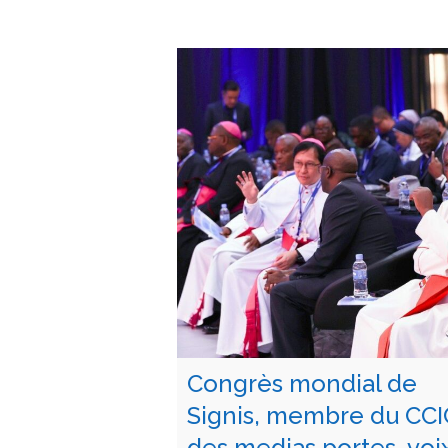
Congrès mondial de
Signis, membre du CCIC
des medias portes-voi