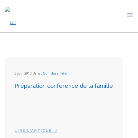
ACCUEIL
ACTUALITÉS
QUI SOMMES NOUS ?
LES ONG DE LA PLATEFORME
5 juin 2013 Dans :
Non classifié(e)
VEILLE À L’UNESCO
Préparation conférence de la famille
AGENDA
SOUTENIR LE CCIC
CONTACT
LIRE L'ARTICLE