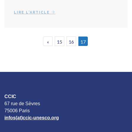
LIRE L'ARTICLE
«
15
16
17
CCIC
67 rue de Sèvres
75006 Paris
infos(at)ccic-unesco.org