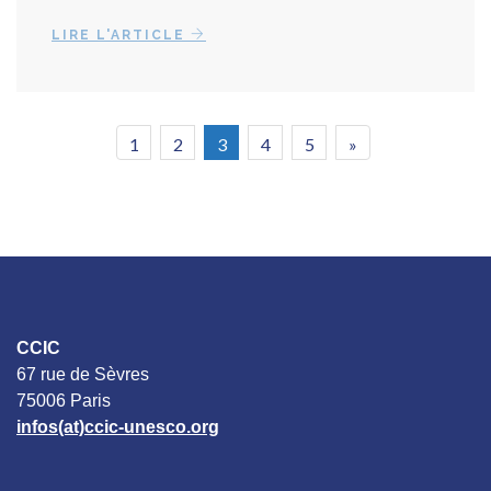
LIRE L'ARTICLE
1
2
3
4
5
»
CCIC
67 rue de Sèvres
75006 Paris
infos(at)ccic-unesco.org