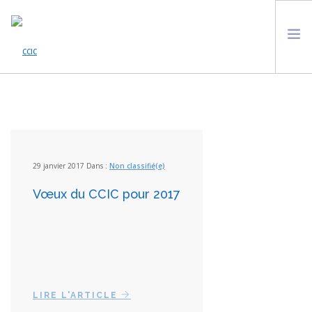
ACCUEIL
ACTUALITÉS
QUI SOMMES NOUS ?
LES ONG DE LA PLATEFORME
29 janvier 2017 Dans :
Non classifié(e)
VEILLE À L’UNESCO
Vœux du CCIC pour 2017
AGENDA
SOUTENIR LE CCIC
CONTACT
LIRE L'ARTICLE