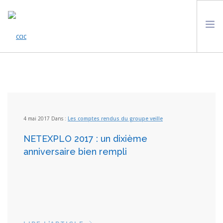
ACCUEIL
ACTUALITÉS
QUI SOMMES NOUS ?
LES ONG DE LA PLATEFORME
4 mai 2017 Dans :
Les comptes rendus du groupe veille
VEILLE À L’UNESCO
NETEXPLO 2017 : un dixième
AGENDA
anniversaire bien rempli
SOUTENIR LE CCIC
CONTACT