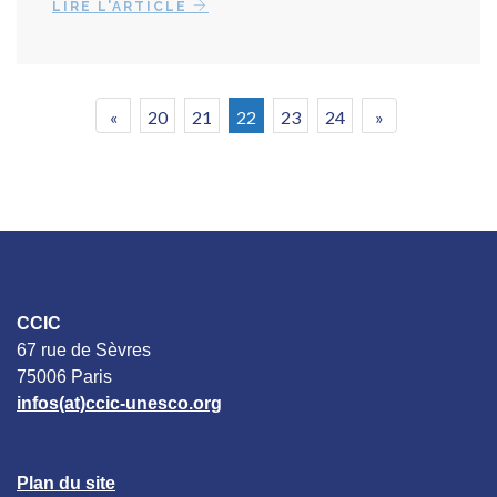
LIRE L'ARTICLE
«
20
21
22
23
24
»
CCIC
67 rue de Sèvres
75006 Paris
infos(at)ccic-unesco.org
Plan du site