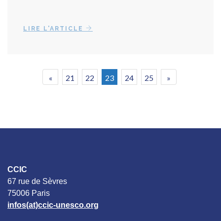
LIRE L'ARTICLE
«
21
22
23
24
25
»
CCIC
67 rue de Sèvres
75006 Paris
infos(at)ccic-unesco.org