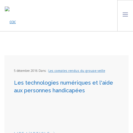
ACCUEIL
ACTUALITÉS
QUI SOMMES NOUS ?
LES ONG DE LA PLATEFORME
5 décembre 2016 Dans :
Les comptes rendus du groupe veille
VEILLE À L’UNESCO
Les technologies numériques et l'aide
AGENDA
aux personnes handicapées
SOUTENIR LE CCIC
CONTACT