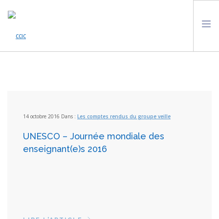
ACCUEIL
ACTUALITÉS
QUI SOMMES NOUS ?
LES ONG DE LA PLATEFORME
14 octobre 2016 Dans :
Les comptes rendus du groupe veille
VEILLE À L’UNESCO
UNESCO – Journée mondiale des
AGENDA
enseignant(e)s 2016
SOUTENIR LE CCIC
CONTACT